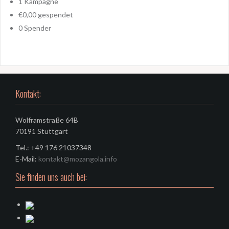
1
Kampagne
€0,00
gespendet
0
Spender
Kontakt:
Wolframstraße 64B
70191 Stuttgart
Tel.: +49 176 21037348
E-Mail:
kontakt@mozangola.info
Sie finden uns auch bei: