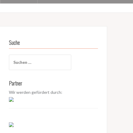
Suche
S
u
c
h
Partner
e
n
Wir werden gefördert durch:
a
c
h
: