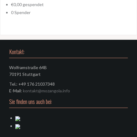
€0,00
gespendet
0
Spender
Kontakt:
Wolframstraße 64B
70191 Stuttgart
Tel.: +49 176 21037348
E-Mail:
kontakt@mozangola.info
Sie finden uns auch bei: