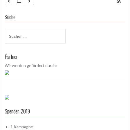
Suche
S
u
c
h
Partner
e
n
Wir werden gefördert durch:
a
c
h
:
Spenden 2019
1
Kampagne