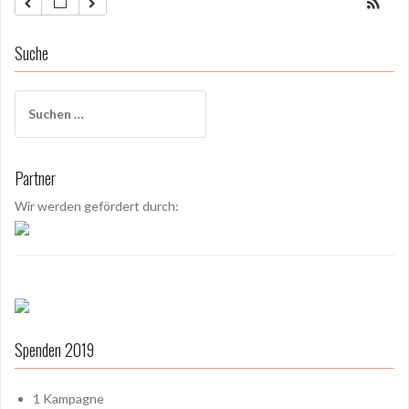
Suche
S
u
c
h
Partner
e
n
Wir werden gefördert durch:
a
c
h
:
Spenden 2019
1
Kampagne