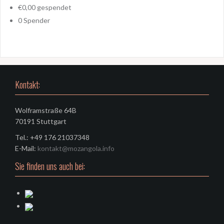
€0,00
gespendet
0
Spender
Kontakt:
Wolframstraße 64B
70191 Stuttgart
Tel.: +49 176 21037348
E-Mail:
kontakt@mozangola.info
Sie finden uns auch bei: