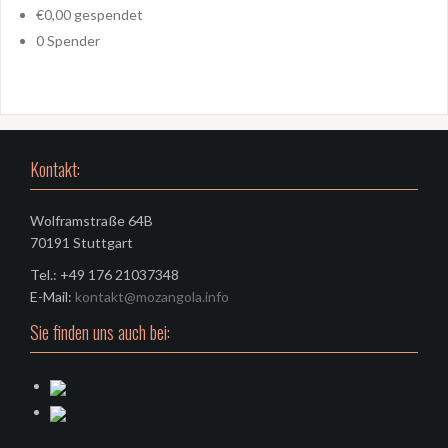
€0,00
gespendet
0
Spender
Kontakt:
Wolframstraße 64B
70191 Stuttgart
Tel.: +49 176 21037348
E-Mail:
kontakt@mozangola.info
Sie finden uns auch bei: