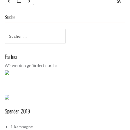
Suche
S
u
c
h
Partner
e
n
Wir werden gefördert durch:
a
c
h
:
Spenden 2019
1
Kampagne