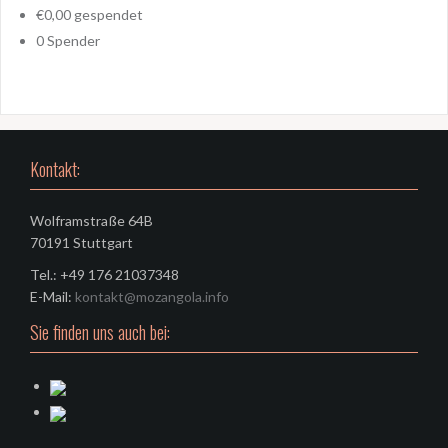
€0,00
gespendet
0
Spender
Kontakt:
Wolframstraße 64B
70191 Stuttgart
Tel.: +49 176 21037348
E-Mail:
kontakt@mozangola.info
Sie finden uns auch bei: