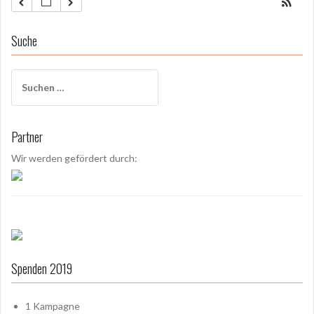
Suche
S
u
c
h
Partner
e
n
Wir werden gefördert durch:
a
c
h
:
Spenden 2019
1
Kampagne