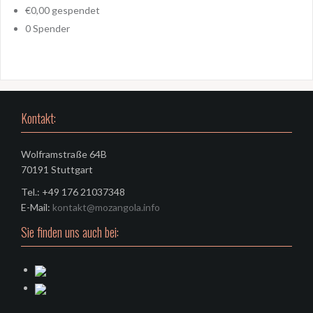
€0,00
gespendet
0
Spender
Kontakt:
Wolframstraße 64B
70191 Stuttgart
Tel.: +49 176 21037348
E-Mail:
kontakt@mozangola.info
Sie finden uns auch bei: