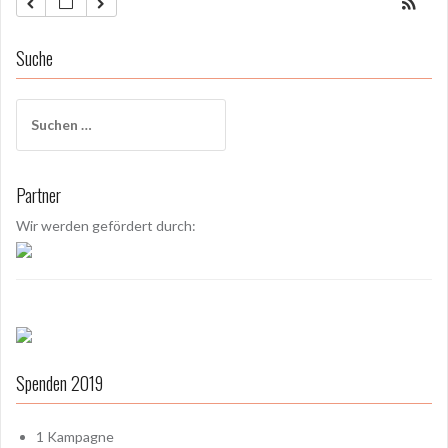
Suche
S
u
c
h
Partner
e
n
Wir werden gefördert durch:
a
c
h
:
Spenden 2019
1
Kampagne