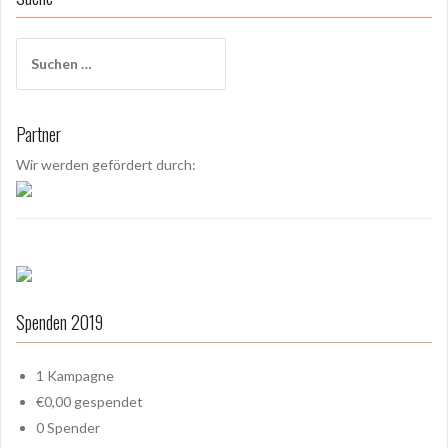
S
u
c
h
Partner
e
n
Wir werden gefördert durch:
a
c
h
:
Spenden 2019
1
Kampagne
€0,00
gespendet
0
Spender