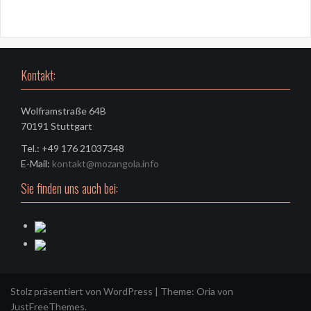
Kontakt:
Wolframstraße 64B
70191 Stuttgart
Tel.: +49 176 21037348
E-Mail:
kontakt@mozangola.info
Sie finden uns auch bei:
Stolz präsentiert von WordPress
|
Theme:
Oria
von
JustFreeThemes.