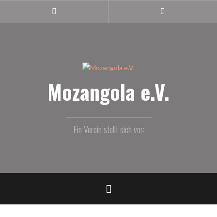
Z
u
m
I
n
h
a
l
Mozangola e.V.
t
s
p
r
Ein Verein stellt sich vor:
i
n
g
e
n