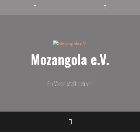
Z
u
m
I
n
h
a
l
Mozangola e.V.
t
s
p
r
Ein Verein stellt sich vor:
i
n
g
e
n