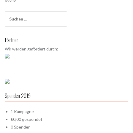
S
u
c
h
Partner
e
n
Wir werden gefördert durch:
a
c
h
:
Spenden 2019
1
Kampagne
€0,00
gespendet
0
Spender