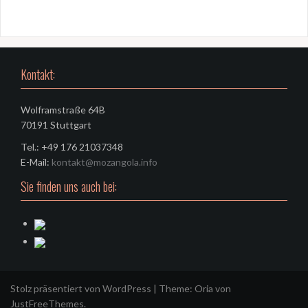
Kontakt:
Wolframstraße 64B
70191 Stuttgart
Tel.: +49 176 21037348
E-Mail:
kontakt@mozangola.info
Sie finden uns auch bei:
Stolz präsentiert von WordPress
|
Theme:
Oria
von
JustFreeThemes.