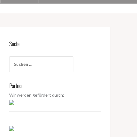
Suche
S
u
c
h
Partner
e
n
Wir werden gefördert durch:
a
c
h
: