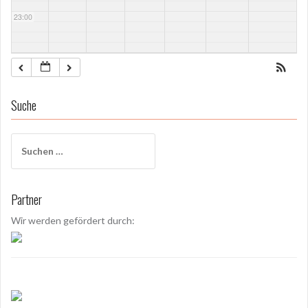
23:00
Suche
S
u
c
h
Partner
e
n
Wir werden gefördert durch:
a
c
h
: