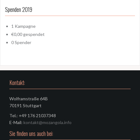
Spenden 2019
1
Kampagne
€0,00
gespendet
0
Spender
Kontakt:
Wolframstraße 64B
70191 Stuttgart
Tel.: +49 176 21037348
E-Mail:
kontakt@mozangola.info
Sie finden uns auch bei: