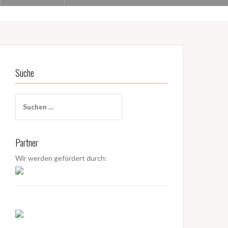
Suche
S
u
c
h
Partner
e
n
Wir werden gefördert durch:
a
c
h
: