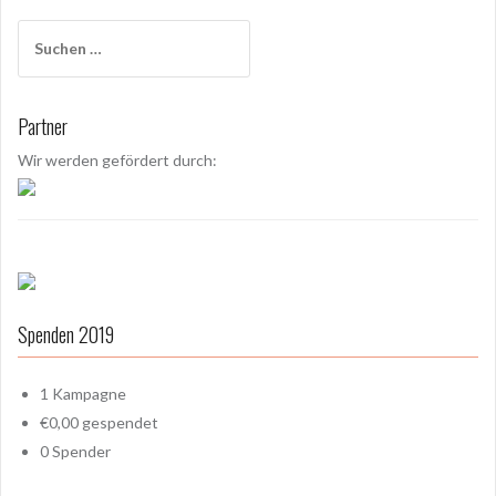
S
u
c
h
Partner
e
n
Wir werden gefördert durch:
a
c
h
:
Spenden 2019
1
Kampagne
€0,00
gespendet
0
Spender