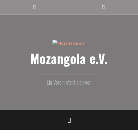
Z
u
m
I
n
h
a
l
Mozangola e.V.
t
s
p
r
Ein Verein stellt sich vor:
i
n
g
e
n