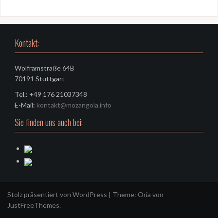
Kontakt:
Wolframstraße 64B
70191 Stuttgart
Tel.: +49 176 21037348
E-Mail:
kontakt@mozangola.info
Sie finden uns auch bei:
Stolz präsentiert von WordPress
|
Theme:
Oria
von
JustFreeThemes.