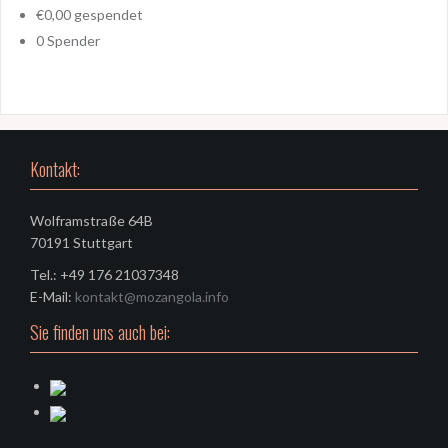
€0,00
gespendet
0
Spender
Kontakt:
Wolframstraße 64B
70191 Stuttgart
Tel.: +49 176 21037348
E-Mail:
kontakt@mozangola.info
Sie finden uns auch bei: