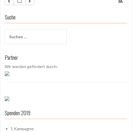
Suche
S
u
c
h
Partner
e
n
Wir werden gefördert durch:
a
c
h
:
Spenden 2019
1
Kampagne